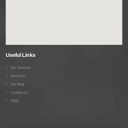
Useful Links
Our Services
About Us
Our Blog
Contact-us
FAQs